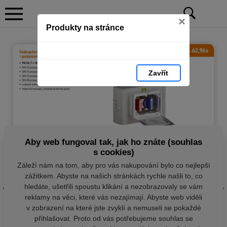
×
Produkty na stránce
Zavřít
Aby web fungoval tak, jak ho znáte (souhlas
s cookies)
Záleží nám na tom, aby pro vás nakupování bylo co nejlepší
zážitkem. Abyste na našich stránkách rychle našli to, co
hledáte, ušetřili spoustu klikání a nezobrazovaly se vám
reklamy na věci, které vás nezajímají. Abyste web viděli
v zobrazení na které jste zvyklí a nemuseli se pokaždé
přihlašovat. Proto od vás potřebujeme souhlas se