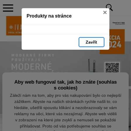
×
Produkty na stránce
Zavřít
Aby web fungoval tak, jak ho znáte (souhlas
s cookies)
Záleží nám na tom, aby pro vás nakupování bylo co nejlepší
zážitkem. Abyste na našich stránkách rychle našli to, co
hledáte, ušetřili spoustu klikání a nezobrazovaly se vám
reklamy na věci, které vás nezajímají. Abyste web viděli
v zobrazení na které jste zvyklí a nemuseli se pokaždé
přihlašovat. Proto od vás potřebujeme souhlas se