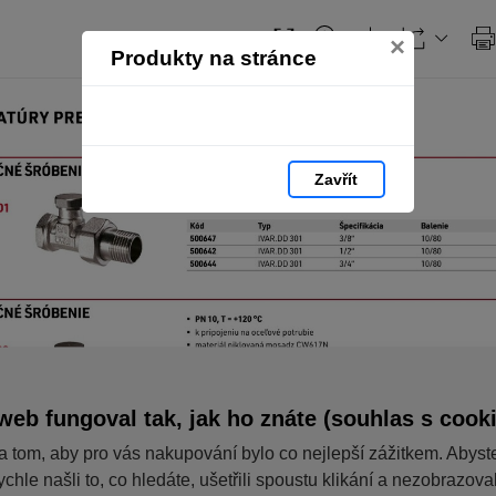
×
Produkty na stránce
Zavřít
web fungoval tak, jak ho znáte (souhlas s cook
a tom, aby pro vás nakupování bylo co nejlepší zážitkem. Abyst
ychle našli to, co hledáte, ušetřili spoustu klikání a nezobrazov