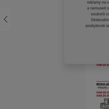
reklamy na vě
a nemuseli s
souborů co
Stisknutím
poskytovali s