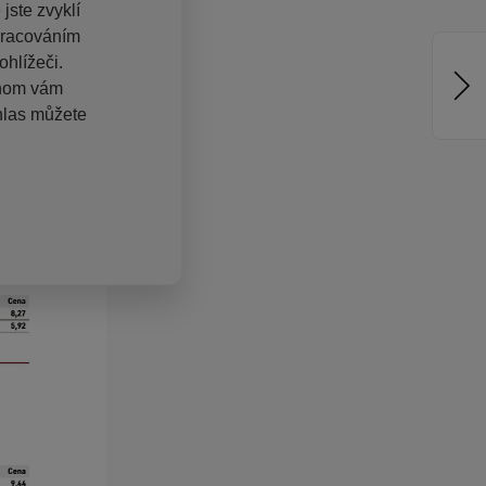
jste zvyklí
pracováním
hlížeči.
chom vám
hlas můžete