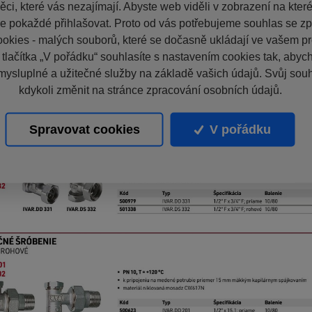
ci, které vás nezajímají. Abyste web viděli v zobrazení na které 
e pokaždé přihlašovat. Proto od vás potřebujeme souhlas se z
okies - malých souborů, které se dočasně ukládají ve vašem pro
 tlačítka „V pořádku“ souhlasíte s nastavením cookies tak, aby
mysluplné a užitečné služby na základě vašich údajů. Svůj sou
kdykoli změnit na stránce zpracování osobních údajů.
Spravovat cookies
V pořádku