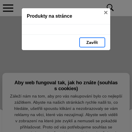
×
Produkty na stránce
Zavřít
Aby web fungoval tak, jak ho znáte (souhlas
s cookies)
Záleží nám na tom, aby pro vás nakupování bylo co nejlepší
zážitkem. Abyste na našich stránkách rychle našli to, co
hledáte, ušetřili spoustu klikání a nezobrazovaly se vám
reklamy na věci, které vás nezajímají. Abyste web viděli
v zobrazení na které jste zvyklí a nemuseli se pokaždé
přihlašovat. Proto od vás potřebujeme souhlas se