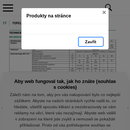
×
Produkty na stránce
Zavřít
Aby web fungoval tak, jak ho znáte (souhlas
s cookies)
Záleží nám na tom, aby pro vás nakupování bylo co nejlepší
zážitkem. Abyste na našich stránkách rychle našli to, co
hledáte, ušetřili spoustu klikání a nezobrazovaly se vám
reklamy na věci, které vás nezajímají. Abyste web viděli
v zobrazení na které jste zvyklí a nemuseli se pokaždé
přihlašovat. Proto od vás potřebujeme souhlas se