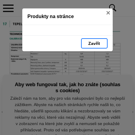
×
Produkty na stránce
Zavřít
Aby web fungoval tak, jak ho znáte (souhlas
s cookies)
Záleží nám na tom, aby pro vás nakupování bylo co nejlepší
zážitkem. Abyste na našich stránkách rychle našli to, co
hledáte, ušetřili spoustu klikání a nezobrazovaly se vám
reklamy na věci, které vás nezajímají. Abyste web viděli
v zobrazení na které jste zvyklí a nemuseli se pokaždé
přihlašovat. Proto od vás potřebujeme souhlas se