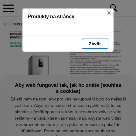
×
Produkty na stránce
Zavřít
Aby web fungoval tak, jak ho znáte (souhlas
s cookies)
Záleží nám na tom, aby pro vás nakupování bylo co nejlepší
zážitkem. Abyste na našich stránkách rychle našli to, co
hledáte, ušetřili spoustu klikání a nezobrazovaly se vám
reklamy na věci, které vás nezajímají. Abyste web viděli
v zobrazení na které jste zvyklí a nemuseli se pokaždé
přihlašovat. Proto od vás potřebujeme souhlas se