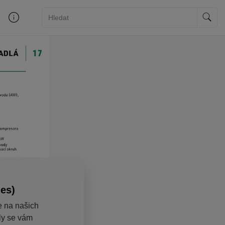
ies)
e na našich
aly se vám