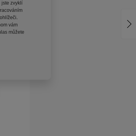
jste zvyklí
pracováním
hlížeči.
chom vám
hlas můžete