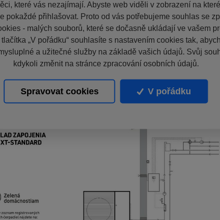
ci, které vás nezajímají. Abyste web viděli v zobrazení na které 
e pokaždé přihlašovat. Proto od vás potřebujeme souhlas se z
okies - malých souborů, které se dočasně ukládají ve vašem pro
 tlačítka „V pořádku“ souhlasíte s nastavením cookies tak, aby
mysluplné a užitečné služby na základě vašich údajů. Svůj sou
kdykoli změnit na stránce zpracování osobních údajů.
Spravovat cookies
V pořádku