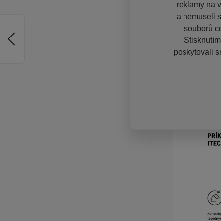
reklamy na vě
a nemuseli s
souborů co
Stisknutím
poskytovali s