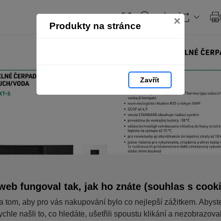
×
Produkty na stránce
Zavřít
web fungoval tak, jak ho znáte (souhlas s cook
a tom, aby pro vás nakupování bylo co nejlepší zážitkem. Abyst
ychle našli to, co hledáte, ušetřili spoustu klikání a nezobrazov