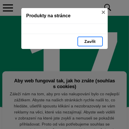
×
Produkty na stránce
Zavřít
Aby web fungoval tak, jak ho znáte (souhlas
s cookies)
Záleží nám na tom, aby pro vás nakupování bylo co nejlepší
zážitkem. Abyste na našich stránkách rychle našli to, co
hledáte, ušetřili spoustu klikání a nezobrazovaly se vám
reklamy na věci, které vás nezajímají. Abyste web viděli
v zobrazení na které jste zvyklí a nemuseli se pokaždé
přihlašovat. Proto od vás potřebujeme souhlas se