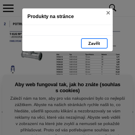
×
Produkty na stránce
Zavřít
Aby web fungoval tak, jak ho znáte (souhlas
s cookies)
Záleží nám na tom, aby pro vás nakupování bylo co nejlepší
zážitkem. Abyste na našich stránkách rychle našli to, co
hledáte, ušetřili spoustu klikání a nezobrazovaly se vám
reklamy na věci, které vás nezajímají. Abyste web viděli
v zobrazení na které jste zvyklí a nemuseli se pokaždé
přihlašovat. Proto od vás potřebujeme souhlas se