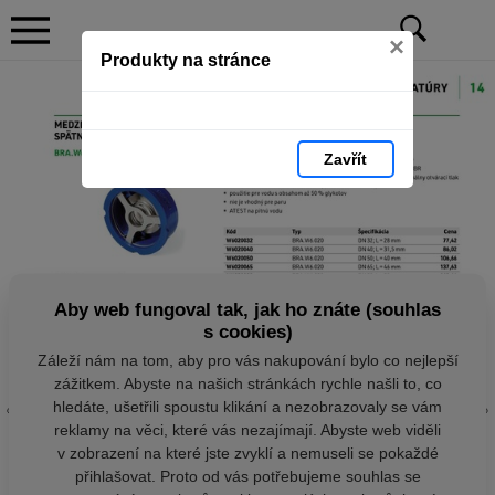
×
Produkty na stránce
Zavřít
Aby web fungoval tak, jak ho znáte (souhlas
s cookies)
Záleží nám na tom, aby pro vás nakupování bylo co nejlepší
zážitkem. Abyste na našich stránkách rychle našli to, co
hledáte, ušetřili spoustu klikání a nezobrazovaly se vám
reklamy na věci, které vás nezajímají. Abyste web viděli
v zobrazení na které jste zvyklí a nemuseli se pokaždé
přihlašovat. Proto od vás potřebujeme souhlas se