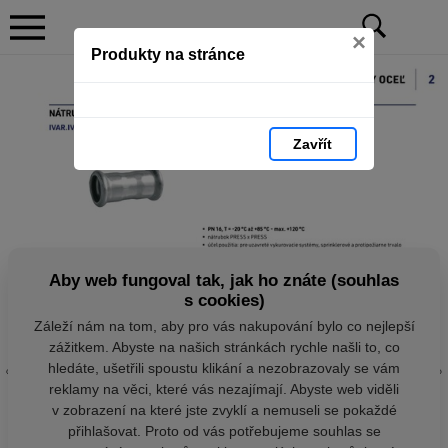
×
Produkty na stránce
Zavřít
Aby web fungoval tak, jak ho znáte (souhlas
s cookies)
Záleží nám na tom, aby pro vás nakupování bylo co nejlepší
zážitkem. Abyste na našich stránkách rychle našli to, co
hledáte, ušetřili spoustu klikání a nezobrazovaly se vám
reklamy na věci, které vás nezajímají. Abyste web viděli
v zobrazení na které jste zvyklí a nemuseli se pokaždé
přihlašovat. Proto od vás potřebujeme souhlas se