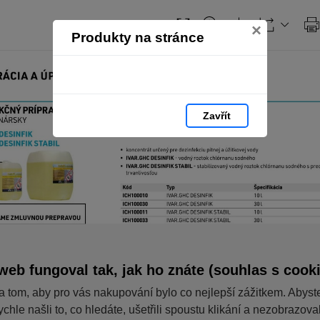
×
Produkty na stránce
Zavřít
web fungoval tak, jak ho znáte (souhlas s cook
a tom, aby pro vás nakupování bylo co nejlepší zážitkem. Abyst
ychle našli to, co hledáte, ušetřili spoustu klikání a nezobrazov