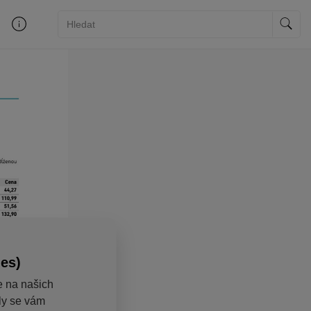
ies)
e na našich
aly se vám