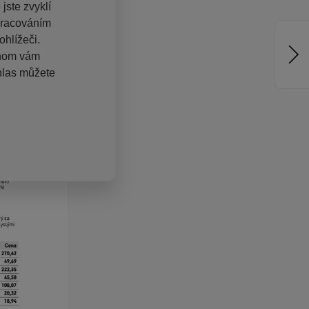
jste zvyklí
pracováním
hlížeči.
chom vám
hlas můžete