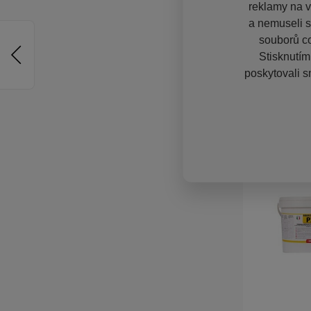
reklamy na vě
a nemuseli s
souborů co
Stisknutím
poskytovali s