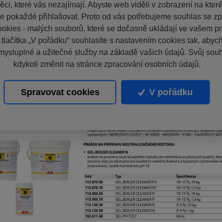
ci, které vás nezajímají. Abyste web viděli v zobrazení na které 
e pokaždé přihlašovat. Proto od vás potřebujeme souhlas se z
okies - malých souborů, které se dočasně ukládají ve vašem pro
 tlačítka „V pořádku“ souhlasíte s nastavením cookies tak, aby
mysluplné a užitečné služby na základě vašich údajů. Svůj sou
kdykoli změnit na stránce zpracování osobních údajů.
Spravovat cookies
V pořádku