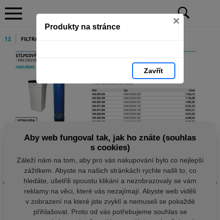
×
Produkty na stránce
Zavřít
Aby web fungoval tak, jak ho znáte (souhlas
s cookies)
Záleží nám na tom, aby pro vás nakupování bylo co nejlepší
zážitkem. Abyste na našich stránkách rychle našli to, co
hledáte, ušetřili spoustu klikání a nezobrazovaly se vám
reklamy na věci, které vás nezajímají. Abyste web viděli
v zobrazení na které jste zvyklí a nemuseli se pokaždé
přihlašovat. Proto od vás potřebujeme souhlas se