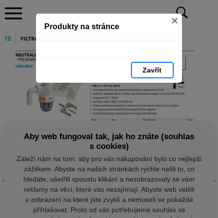
×
Produkty na stránce
Zavřít
Aby web fungoval tak, jak ho znáte (souhlas
s cookies)
Záleží nám na tom, aby pro vás nakupování bylo co nejlepší
zážitkem. Abyste na našich stránkách rychle našli to, co
hledáte, ušetřili spoustu klikání a nezobrazovaly se vám
reklamy na věci, které vás nezajímají. Abyste web viděli
v zobrazení na které jste zvyklí a nemuseli se pokaždé
přihlašovat. Proto od vás potřebujeme souhlas se