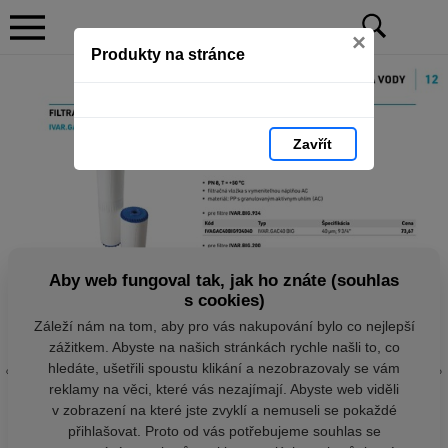
×
Produkty na stránce
Zavřít
Aby web fungoval tak, jak ho znáte (souhlas
s cookies)
Záleží nám na tom, aby pro vás nakupování bylo co nejlepší
zážitkem. Abyste na našich stránkách rychle našli to, co
hledáte, ušetřili spoustu klikání a nezobrazovaly se vám
reklamy na věci, které vás nezajímají. Abyste web viděli
v zobrazení na které jste zvyklí a nemuseli se pokaždé
přihlašovat. Proto od vás potřebujeme souhlas se