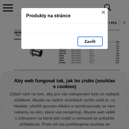
×
Produkty na stránce
Zavřít
Aby web fungoval tak, jak ho znáte (souhlas
s cookies)
Záleží nám na tom, aby pro vás nakupování bylo co nejlepší
zážitkem. Abyste na našich stránkách rychle našli to, co
hledáte, ušetřili spoustu klikání a nezobrazovaly se vám
reklamy na věci, které vás nezajímají. Abyste web viděli
v zobrazení na které jste zvyklí a nemuseli se pokaždé
přihlašovat. Proto od vás potřebujeme souhlas se