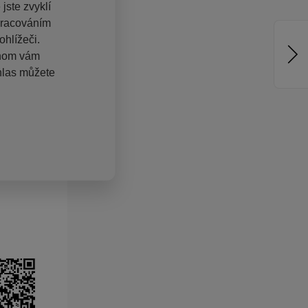
jste zvyklí
pracováním
hlížeči.
chom vám
hlas můžete