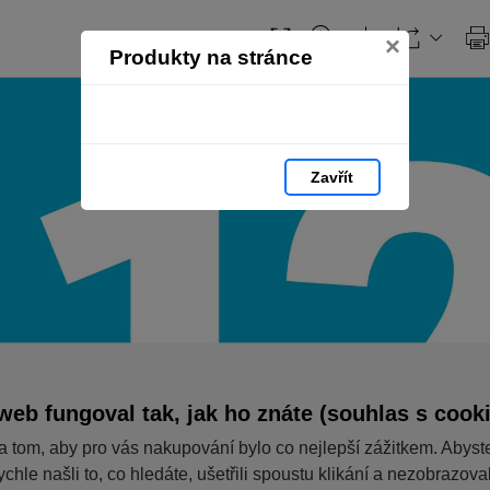
×
Produkty na stránce
Zavřít
web fungoval tak, jak ho znáte (souhlas s cook
a tom, aby pro vás nakupování bylo co nejlepší zážitkem. Abyst
ychle našli to, co hledáte, ušetřili spoustu klikání a nezobrazov