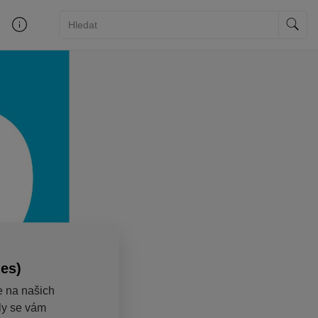
ies)
e na našich
aly se vám