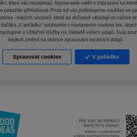
ci, které vás nezajímají. Abyste web viděli v zobrazení na které 
e pokaždé přihlašovat. Proto od vás potřebujeme souhlas se z
okies - malých souborů, které se dočasně ukládají ve vašem pro
 tlačítka „V pořádku“ souhlasíte s nastavením cookies tak, aby
mysluplné a užitečné služby na základě vašich údajů. Svůj sou
kdykoli změnit na stránce zpracování osobních údajů.
Spravovat cookies
V pořádku