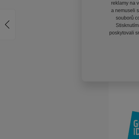
reklamy na vě
a nemuseli s
souborů co
Stisknutím
poskytovali s