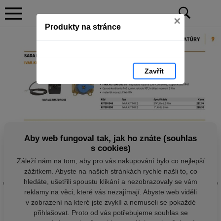
×
Produkty na stránce
Zavřít
Aby web fungoval tak, jak ho znáte (souhlas
s cookies)
Záleží nám na tom, aby pro vás nakupování bylo co nejlepší
zážitkem. Abyste na našich stránkách rychle našli to, co
hledáte, ušetřili spoustu klikání a nezobrazovaly se vám
reklamy na věci, které vás nezajímají. Abyste web viděli
v zobrazení na které jste zvyklí a nemuseli se pokaždé
přihlašovat. Proto od vás potřebujeme souhlas se