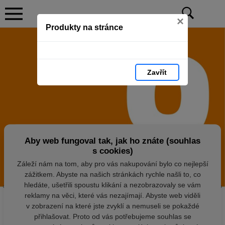
×
Produkty na stránce
Zavřít
Aby web fungoval tak, jak ho znáte (souhlas
s cookies)
Záleží nám na tom, aby pro vás nakupování bylo co nejlepší
zážitkem. Abyste na našich stránkách rychle našli to, co
hledáte, ušetřili spoustu klikání a nezobrazovaly se vám
reklamy na věci, které vás nezajímají. Abyste web viděli
v zobrazení na které jste zvyklí a nemuseli se pokaždé
přihlašovat. Proto od vás potřebujeme souhlas se