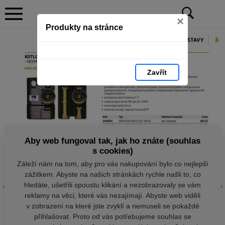
×
Produkty na stránce
Zavřít
Aby web fungoval tak, jak ho znáte (souhlas
s cookies)
Záleží nám na tom, aby pro vás nakupování bylo co nejlepší
zážitkem. Abyste na našich stránkách rychle našli to, co
hledáte, ušetřili spoustu klikání a nezobrazovaly se vám
reklamy na věci, které vás nezajímají. Abyste web viděli
v zobrazení na které jste zvyklí a nemuseli se pokaždé
přihlašovat. Proto od vás potřebujeme souhlas se