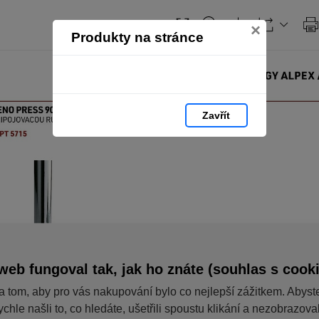
×
Produkty na stránce
Zavřít
web fungoval tak, jak ho znáte (souhlas s cook
a tom, aby pro vás nakupování bylo co nejlepší zážitkem. Abyst
ychle našli to, co hledáte, ušetřili spoustu klikání a nezobrazov