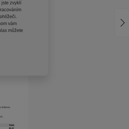
jste zvyklí
pracováním
hlížeči.
chom vám
hlas můžete