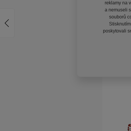
reklamy na vě
a nemuseli s
souborů co
Stisknutím
poskytovali s