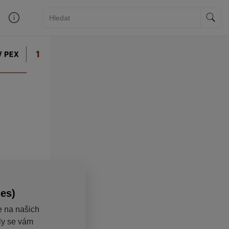
ies)
e na našich
aly se vám