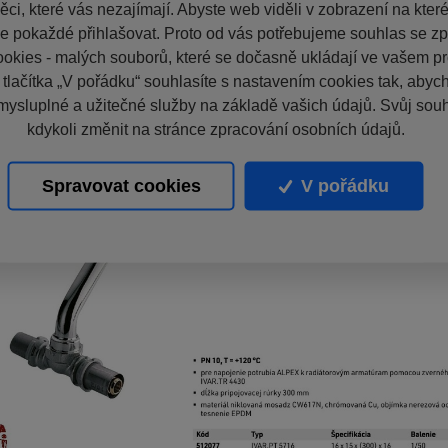
ci, které vás nezajímají. Abyste web viděli v zobrazení na které 
e pokaždé přihlašovat. Proto od vás potřebujeme souhlas se z
okies - malých souborů, které se dočasně ukládají ve vašem pro
 tlačítka „V pořádku“ souhlasíte s nastavením cookies tak, aby
mysluplné a užitečné služby na základě vašich údajů. Svůj sou
kdykoli změnit na stránce zpracování osobních údajů.
Spravovat cookies
V pořádku