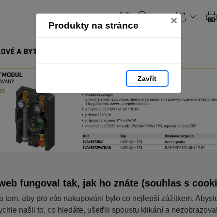
×
Produkty na stránce
Zavřít
web fungoval tak, jak ho znáte (souhlas s cook
a tom, aby pro vás nakupování bylo co nejlepší zážitkem. Abyst
ychle našli to, co hledáte, ušetřili spoustu klikání a nezobrazov