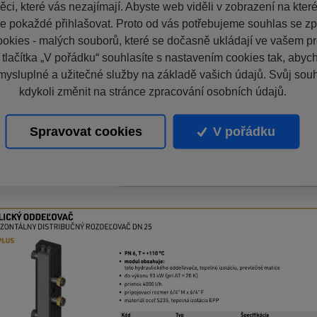
ci, které vás nezajímají. Abyste web viděli v zobrazení na které 
e pokaždé přihlašovat. Proto od vás potřebujeme souhlas se z
okies - malých souborů, které se dočasně ukládají ve vašem pro
 tlačítka „V pořádku“ souhlasíte s nastavením cookies tak, aby
mysluplné a užitečné služby na základě vašich údajů. Svůj sou
kdykoli změnit na stránce zpracování osobních údajů.
Spravovat cookies
V pořádku