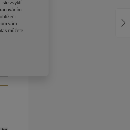
jste zvyklí
pracováním
hlížeči.
chom vám
hlas můžete