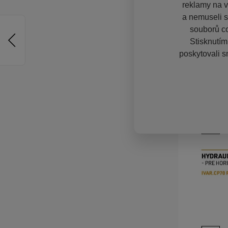
reklamy na vě
a nemuseli s
souborů co
Stisknutím
poskytovali s