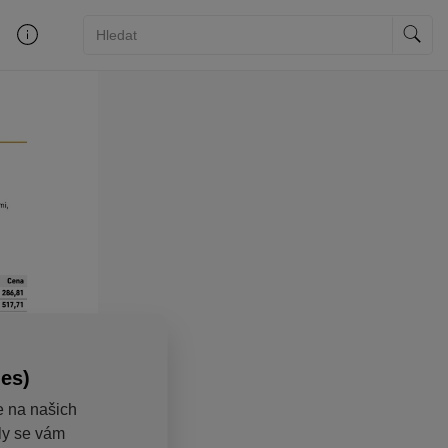
ies)
e na našich
aly se vám