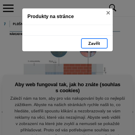
×
Produkty na stránce
Zavřít
Aby web fungoval tak, jak ho znáte (souhlas
s cookies)
Záleží nám na tom, aby pro vás nakupování bylo co nejlepší
zážitkem. Abyste na našich stránkách rychle našli to, co
hledáte, ušetřili spoustu klikání a nezobrazovaly se vám
reklamy na věci, které vás nezajímají. Abyste web viděli
v zobrazení na které jste zvyklí a nemuseli se pokaždé
přihlašovat. Proto od vás potřebujeme souhlas se