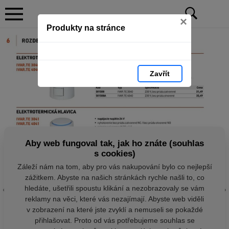
×
Produkty na stránce
Zavřít
Aby web fungoval tak, jak ho znáte (souhlas
s cookies)
Záleží nám na tom, aby pro vás nakupování bylo co nejlepší
zážitkem. Abyste na našich stránkách rychle našli to, co
hledáte, ušetřili spoustu klikání a nezobrazovaly se vám
reklamy na věci, které vás nezajímají. Abyste web viděli
v zobrazení na které jste zvyklí a nemuseli se pokaždé
přihlašovat. Proto od vás potřebujeme souhlas se