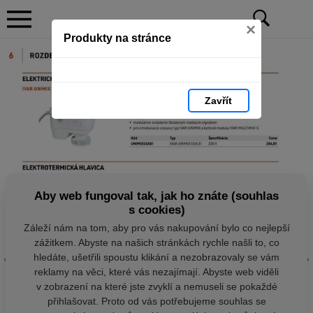
×
Produkty na stránce
Zavřít
Aby web fungoval tak, jak ho znáte (souhlas
s cookies)
Záleží nám na tom, aby pro vás nakupování bylo co nejlepší
zážitkem. Abyste na našich stránkách rychle našli to, co
hledáte, ušetřili spoustu klikání a nezobrazovaly se vám
reklamy na věci, které vás nezajímají. Abyste web viděli
v zobrazení na které jste zvyklí a nemuseli se pokaždé
přihlašovat. Proto od vás potřebujeme souhlas se