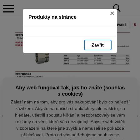
×
Produkty na stránce
Zavřít
Aby web fungoval tak, jak ho znáte (souhlas
s cookies)
Záleží nám na tom, aby pro vás nakupování bylo co nejlepší
zážitkem. Abyste na našich stránkách rychle našli to, co
hledáte, ušetřili spoustu klikání a nezobrazovaly se vám
reklamy na věci, které vás nezajímají. Abyste web viděli
v zobrazení na které jste zvyklí a nemuseli se pokaždé
přihlašovat. Proto od vás potřebujeme souhlas se