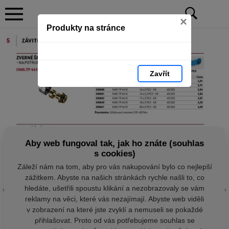
×
Produkty na stránce
Zavřít
Aby web fungoval tak, jak ho znáte (souhlas
s cookies)
Záleží nám na tom, aby pro vás nakupování bylo co nejlepší
zážitkem. Abyste na našich stránkách rychle našli to, co
hledáte, ušetřili spoustu klikání a nezobrazovaly se vám
reklamy na věci, které vás nezajímají. Abyste web viděli
v zobrazení na které jste zvyklí a nemuseli se pokaždé
přihlašovat. Proto od vás potřebujeme souhlas se