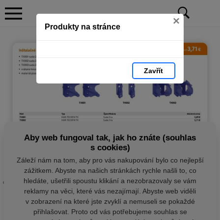
×
Produkty na stránce
Zavřít
Aby web fungoval tak, jak ho znáte (souhlas
s cookies)
Záleží nám na tom, aby pro vás nakupování bylo co nejlepší
zážitkem. Abyste na našich stránkách rychle našli to, co
hledáte, ušetřili spoustu klikání a nezobrazovaly se vám
reklamy na věci, které vás nezajímají. Abyste web viděli
v zobrazení na které jste zvyklí a nemuseli se pokaždé
přihlašovat. Proto od vás potřebujeme souhlas se