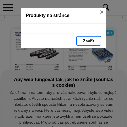
×
Produkty na stránce
Zavřít
Aby web fungoval tak, jak ho znáte (souhlas
s cookies)
Záleží nám na tom, aby pro vás nakupování bylo co nejlepší
zážitkem. Abyste na našich stránkách rychle našli to, co
hledáte, ušetřili spoustu klikání a nezobrazovaly se vám
reklamy na věci, které vás nezajímají. Abyste web viděli
v zobrazení na které jste zvyklí a nemuseli se pokaždé
přihlašovat. Proto od vás potřebujeme souhlas se