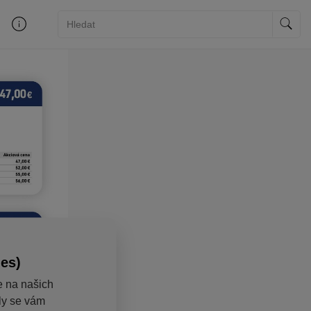
ies)
e na našich
aly se vám