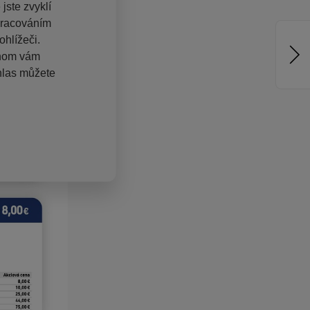
jste zvyklí
pracováním
hlížeči.
chom vám
hlas můžete