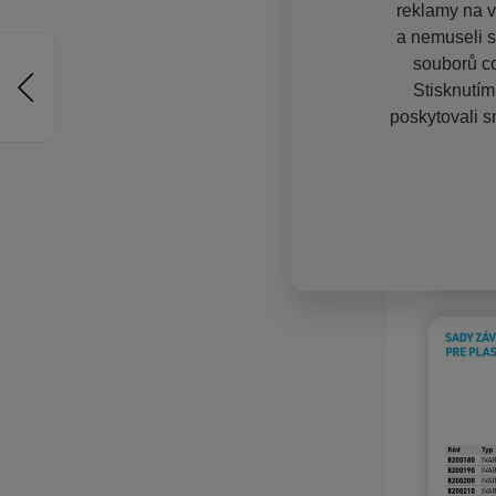
reklamy na vě
a nemuseli s
souborů co
Stisknutím
poskytovali s