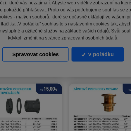
ci, které vás nezajímají. Abyste web viděli v zobrazení na které 
e pokaždé přihlašovat. Proto od vás potřebujeme souhlas se z
okies - malých souborů, které se dočasně ukládají ve vašem pro
 tlačítka „V pořádku“ souhlasíte s nastavením cookies tak, aby
mysluplné a užitečné služby na základě vašich údajů. Svůj sou
kdykoli změnit na stránce zpracování osobních údajů.
Spravovat cookies
V pořádku