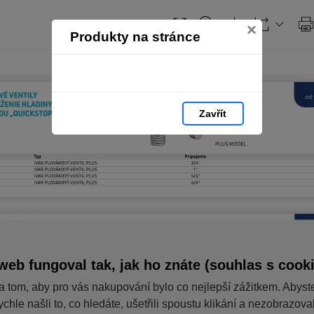
×
Produkty na stránce
Zavřít
web fungoval tak, jak ho znáte (souhlas s cook
a tom, aby pro vás nakupování bylo co nejlepší zážitkem. Abyst
ychle našli to, co hledáte, ušetřili spoustu klikání a nezobrazov